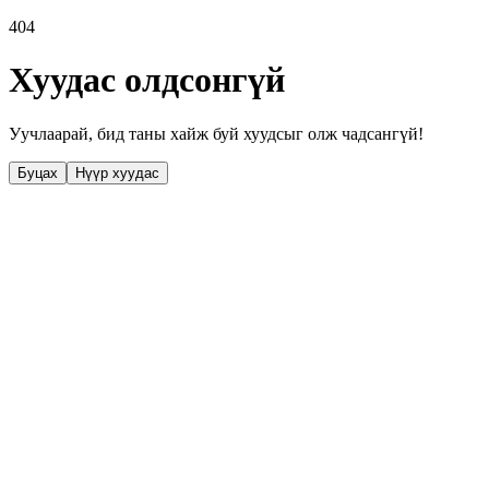
404
Хуудас олдсонгүй
Уучлаарай, бид таны хайж буй хуудсыг олж чадсангүй!
Буцах
Нүүр хуудас