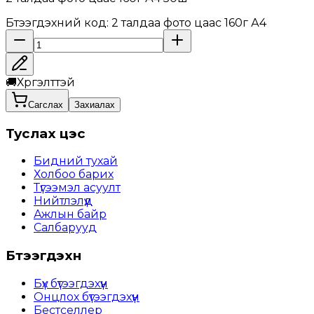
Бүтээгдэхүүний код
:
2 талдаа фото цаас 160г А4
🚚
Хүргэлттэй
Сагслах
Захиалах
Туслах цэс
Бидний тухай
Холбоо барих
Түгээмэл асуулт
Нийтлэлүүд
Ажлын байр
Салбарууд
Бүтээгдэхүүн
Бүх бүтээгдэхүүн
Онцлох бүтээгдэхүүн
Бестселлер