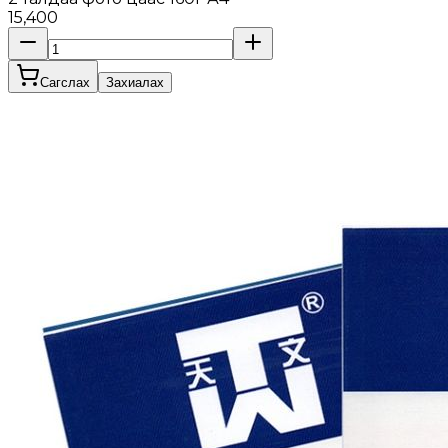
15,400
Сагслах
Захиалах