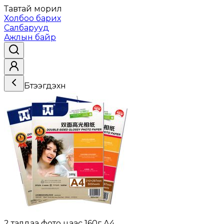
Тавтай морил
Холбоо барих
Салбарууд
Ажлын байр
Бүтээгдэхүүн
2 талдаа фото цаас 160г А4