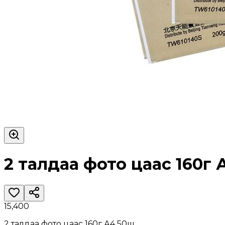
2 талдаа фото цаас 160г 
15,400
2 талдаа фото цаас 160г А4 50ш