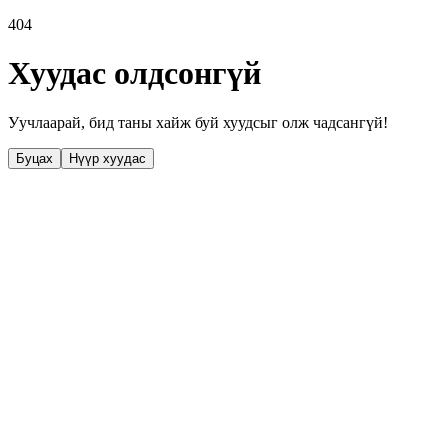
404
Хуудас олдсонгүй
Уучлаарай, бид таны хайж буй хуудсыг олж чадсангүй!
Буцах
Нүүр хуудас