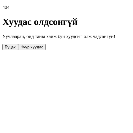
404
Хуудас олдсонгүй
Уучлаарай, бид таны хайж буй хуудсыг олж чадсангүй!
Буцах
Нүүр хуудас